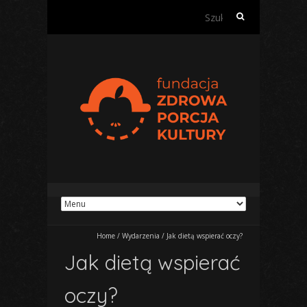
S
z
u
k
a
j
:
Home
/
Wydarzenia
/
Jak dietą wspierać oczy?
Jak dietą wspierać
oczy?